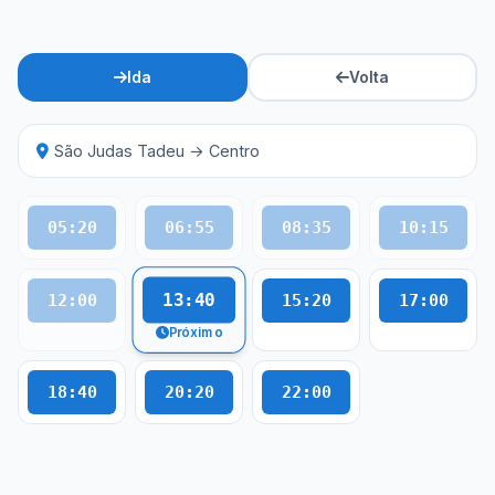
Ida
Volta
São Judas Tadeu → Centro
05:20
06:55
08:35
10:15
13:40
12:00
15:20
17:00
Próximo
18:40
20:20
22:00