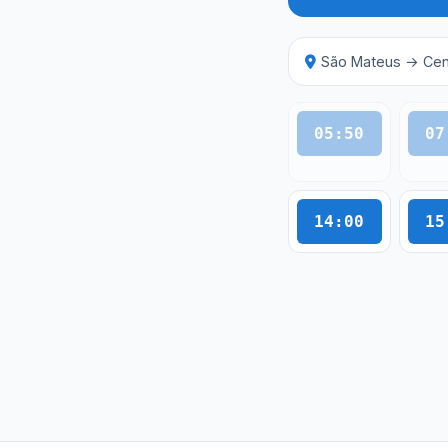
São Mateus → Cen
05:50
07
14:00
15