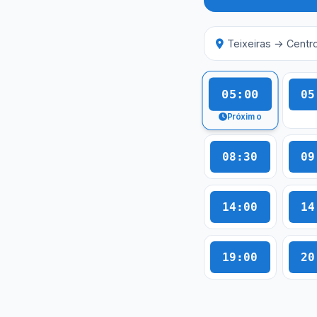
Teixeiras → Centr
05:00
05
Próximo
08:30
09
14:00
14
19:00
20