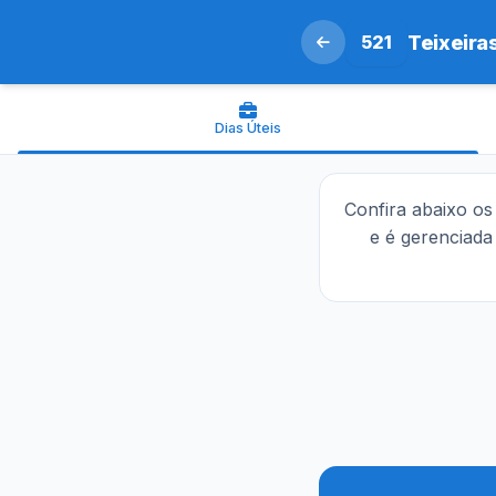
521
Teixeira
Dias Úteis
Confira abaixo o
e é gerenciad