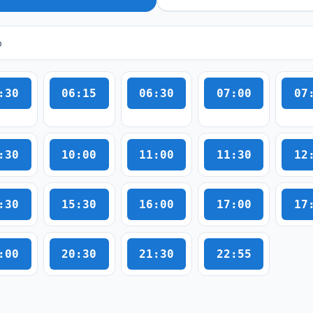
o
:30
06:15
06:30
07:00
07
:30
10:00
11:00
11:30
12
:30
15:30
16:00
17:00
17
:00
20:30
21:30
22:55