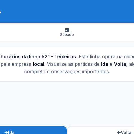
s
Sábado
s
horários da linha 521 - Teixeiras
. Esta linha opera na cid
a pela empresa
local
. Visualize as partidas de
Ida
e
Volta
, a
completo e observações importantes.
Ida
Volta