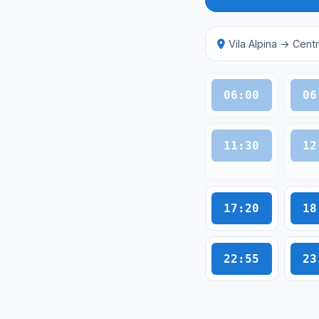
Vila Alpina → Cent
06:00
06
11:30
12
17:20
18
22:55
23