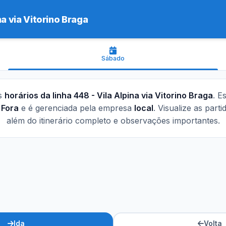
na via Vitorino Braga
Sábado
os
horários da linha 448 - Vila Alpina via Vitorino Braga
. E
 Fora
e é gerenciada pela empresa
local
. Visualize as part
além do itinerário completo e observações importantes.
Ida
Volta