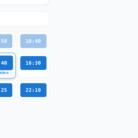
:50
10:40
:40
16:30
ximo
:25
22:10