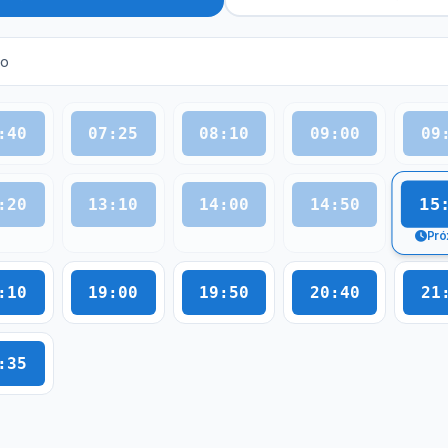
ro
:40
07:25
08:10
09:00
09
15
:20
13:10
14:00
14:50
Pró
:10
19:00
19:50
20:40
21
:35