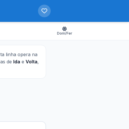
Dom/Fer
sta linha opera na
idas de
Ida
e
Volta
,