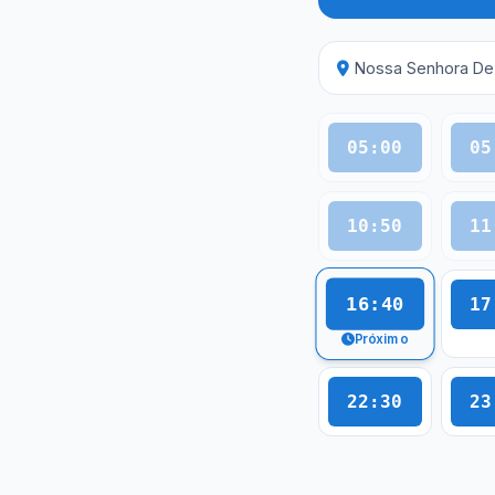
Nossa Senhora De
05:00
05
10:50
11
16:40
17
Próximo
22:30
23