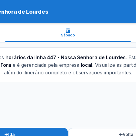
nhora de Lourdes
Sábado
 os
horários da linha 447 - Nossa Senhora de Lourdes
. Es
 Fora
e é gerenciada pela empresa
local
. Visualize as part
além do itinerário completo e observações importantes.
Ida
Volta