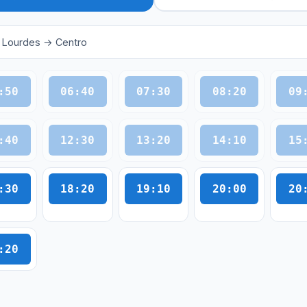
 Lourdes → Centro
:50
06:40
07:30
08:20
09
:40
12:30
13:20
14:10
15
:30
18:20
19:10
20:00
20
:20