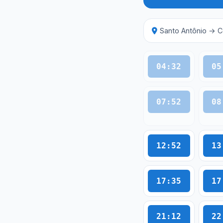
Santo Antônio → C
04:32
05
07:52
08
12:52
13
17:35
17
21:12
22