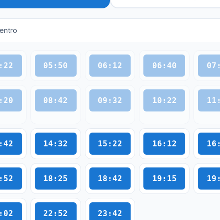
entro
:22
05:50
06:12
06:40
07
:20
08:42
09:32
10:22
11
:42
14:32
15:22
16:12
16
:52
18:25
18:42
19:15
19
:02
22:52
23:42