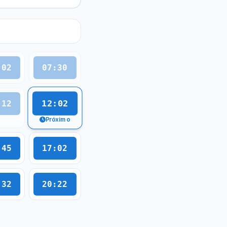
:02
07:30
12:02
:12
Próximo
:45
17:02
:32
20:22