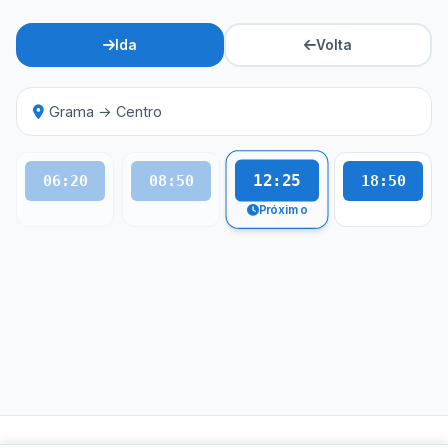
Ida
Volta
Grama → Centro
12:25
06:20
08:50
18:50
Próximo