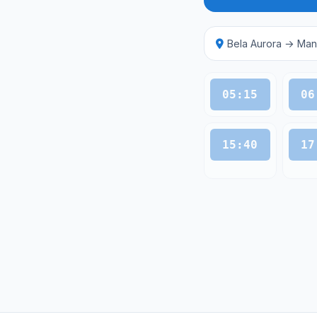
Bela Aurora → Man
05:15
06
15:40
17