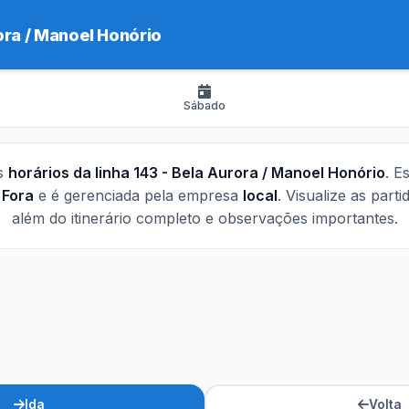
ora / Manoel Honório
Sábado
os
horários da linha 143 - Bela Aurora / Manoel Honório
. E
 Fora
e é gerenciada pela empresa
local
. Visualize as part
além do itinerário completo e observações importantes.
Ida
Volta