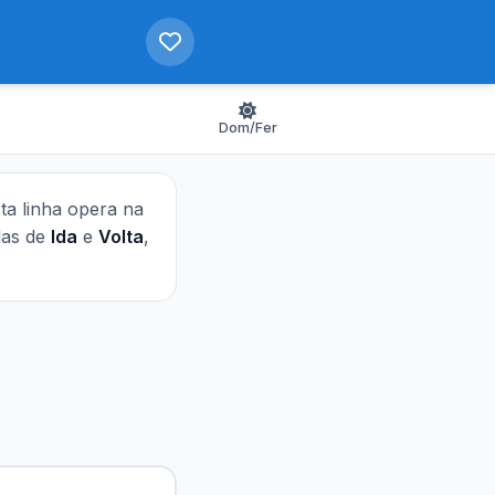
Dom/Fer
sta linha opera na
idas de
Ida
e
Volta
,