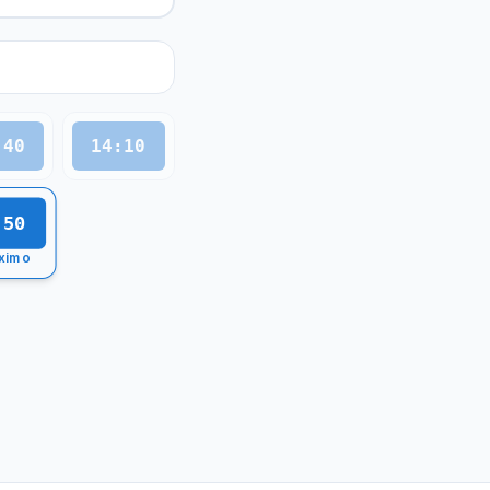
:40
14:10
:50
ximo