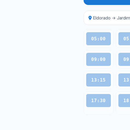
Eldorado → Jardi
05:00
05
09:00
09
13:15
13
17:30
18