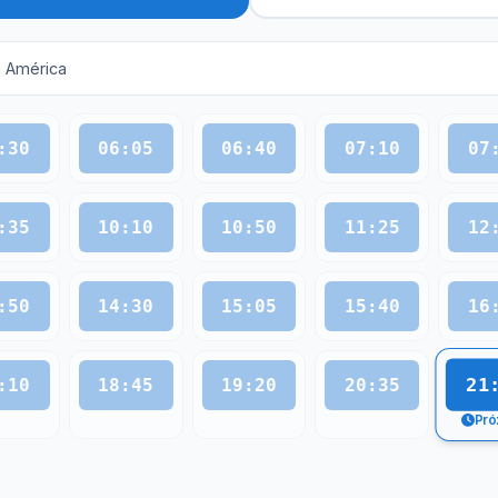
m América
:30
06:05
06:40
07:10
07
:35
10:10
10:50
11:25
12
:50
14:30
15:05
15:40
16
21
:10
18:45
19:20
20:35
Pró