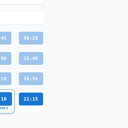
:45
08:20
:00
12:40
:20
16:55
:10
22:15
ximo