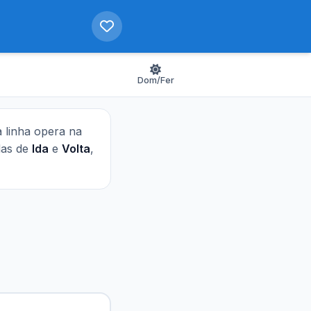
Dom/Fer
a linha opera na
idas de
Ida
e
Volta
,