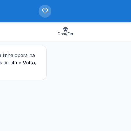
Dom/Fer
ta linha opera na
as de
Ida
e
Volta
,