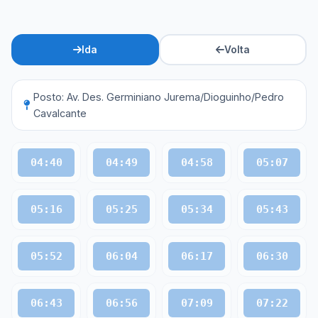
Ida
Volta
Posto: Av. Des. Germiniano Jurema/Dioguinho/Pedro
Cavalcante
04:40
04:49
04:58
05:07
05:16
05:25
05:34
05:43
05:52
06:04
06:17
06:30
06:43
06:56
07:09
07:22