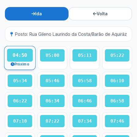
Ida
Volta
Posto: Rua Gileno Laurindo da Costa/Barão de Aquiráz
04:50
05:00
05:11
05:22
Próximo
05:34
05:46
05:58
06:10
06:22
06:34
06:46
06:58
07:10
07:22
07:34
07:46