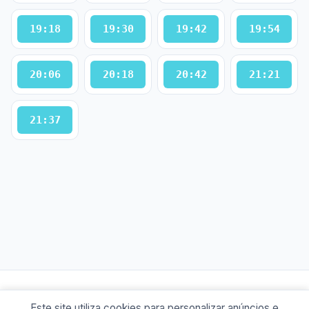
19:18
19:30
19:42
19:54
20:06
20:18
20:42
21:21
21:37
Este site utiliza cookies para personalizar anúncios e