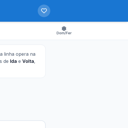
Dom/Fer
ta linha opera na
as de
Ida
e
Volta
,