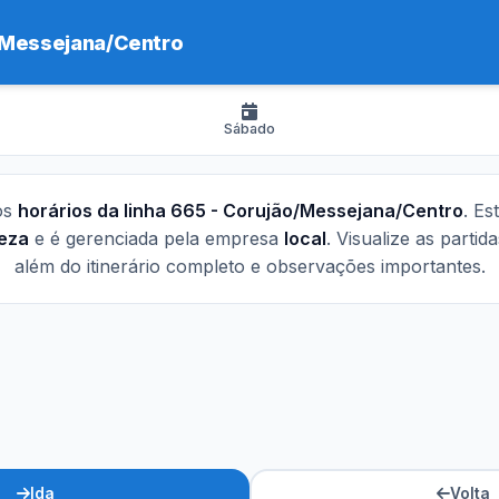
/Messejana/Centro
Sábado
os
horários da linha 665 - Corujão/Messejana/Centro
. Es
leza
e é gerenciada pela empresa
local
. Visualize as partid
além do itinerário completo e observações importantes.
Ida
Volta