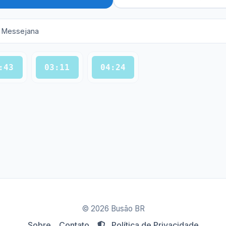
a Messejana
:43
03:11
04:24
© 2026 Busão BR
Sobre
Contato
Política de Privacidade