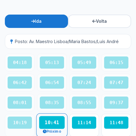
Ida
Volta
Posto: Av. Maestro Lisboa/Maria Bastos/Luís André
04:18
05:13
05:49
06:15
06:42
06:54
07:24
07:47
08:01
08:35
08:55
09:37
10:41
10:19
11:14
11:48
Próximo