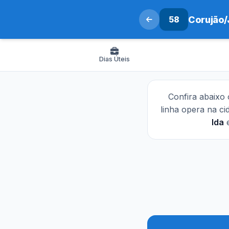
58
Corujão/
Dias Úteis
Confira abaixo
linha opera na c
Ida