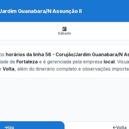
Jardim Guanabara/N Assunção II
Sábado
 os
horários da linha 58 - Corujão/Jardim Guanabara/N A
idade de
Fortaleza
e é gerenciada pela empresa
local
. Visua
e
Volta
, além do itinerário completo e observações importa
Ida
Volta