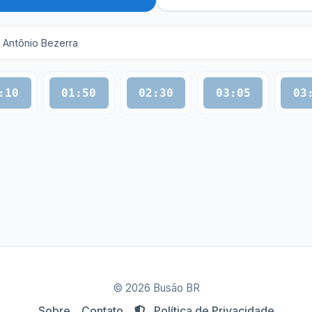
 Antônio Bezerra
:10
01:50
02:30
03:05
03
© 2026 Busão BR
Sobre
Contato
Política de Privacidade