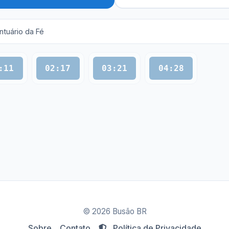
ntuário da Fé
:11
02:17
03:21
04:28
© 2026 Busão BR
Sobre
Contato
Política de Privacidade