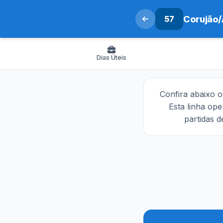
57
Corujão/
Dias Úteis
Confira abaixo 
Esta linha op
partidas 