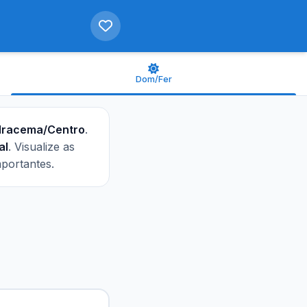
Dom/Fer
 Iracema/Centro
.
al
. Visualize as
mportantes.