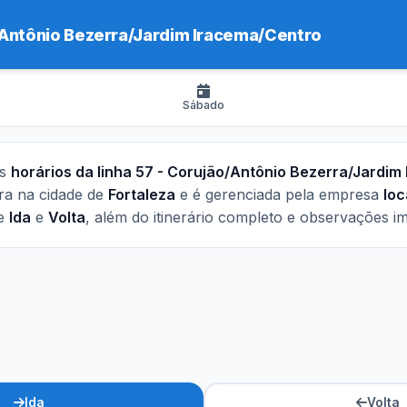
Antônio Bezerra/Jardim Iracema/Centro
Sábado
os
horários da linha 57 - Corujão/Antônio Bezerra/Jardim
era na cidade de
Fortaleza
e é gerenciada pela empresa
loc
de
Ida
e
Volta
, além do itinerário completo e observações i
Ida
Volta