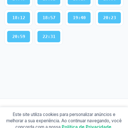
18:12
18:57
19:40
20:23
20:59
22:31
Este site utiliza cookies para personalizar anúncios e
© 2026 Busão BR
melhorar a sua experiência. Ao continuar navegando, você
Sobre
Contato
Política de Privacidade
concorda com a nossa
Política de Privacidade
.