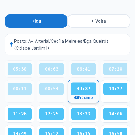
Ida
Volta
Posto: Av. Arterial/Cecília Meireles/Eça Queiróz
(Cidade Jardim I)
05:30
06:03
06:41
07:28
09:37
08:11
08:54
10:27
Próximo
11:26
12:25
13:23
14:06
14:49
15:32
16:15
16:58