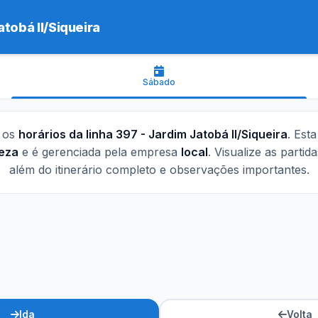
tobá II/Siqueira
Sábado
o os
horários da linha 397 - Jardim Jatobá II/Siqueira
. Est
leza
e é gerenciada pela empresa
local
. Visualize as partid
além do itinerário completo e observações importantes.
Ida
Volta