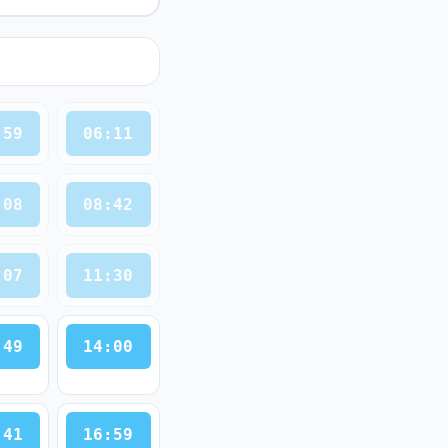
:59
06:11
:08
08:42
:07
11:30
:49
14:00
:41
16:59