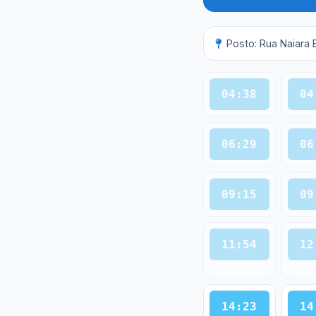
Posto: Rua Naiara 
04:38
04
06:29
06
09:15
09
11:54
12
14:23
14