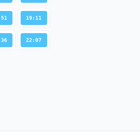
:51
19:11
:36
22:07