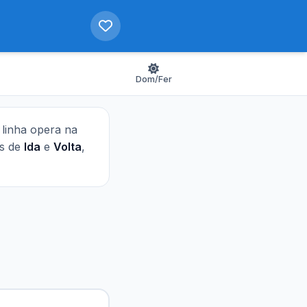
Dom/Fer
a linha opera na
as de
Ida
e
Volta
,