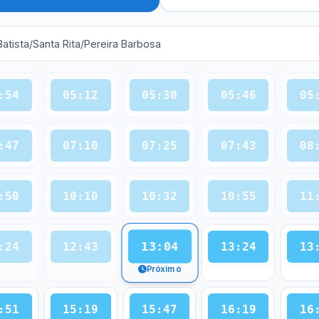
Batista/Santa Rita/Pereira Barbosa
:54
05:12
05:30
05:46
05
:47
07:10
07:25
07:43
08
:50
10:10
10:32
10:55
11
13:04
:24
12:43
13:24
13
Próximo
:51
15:19
15:47
16:19
16