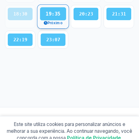
19:35
18:30
20:23
21:31
Próximo
22:19
23:07
Este site utiliza cookies para personalizar anúncios e
© 2026 Busão BR
melhorar a sua experiência. Ao continuar navegando, você
Sobre
Contato
Política de Privacidade
concorda com a nossa
Política de Privacidade
.