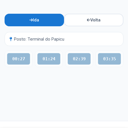
Ida
Volta
Posto: Terminal do Papicu
00:27
01:24
02:39
03:35