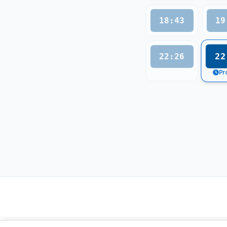
18:43
19
22
22:26
Pr