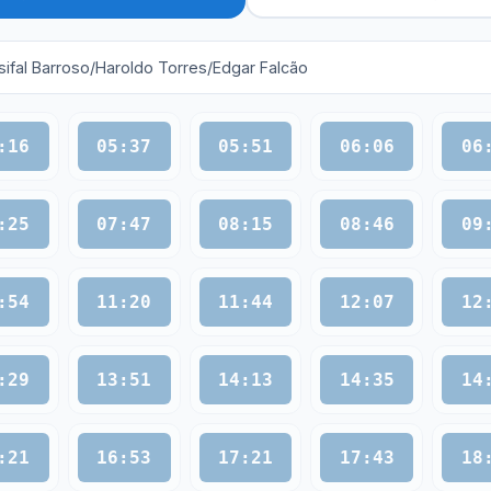
rsifal Barroso/Haroldo Torres/Edgar Falcão
:16
05:37
05:51
06:06
06
:25
07:47
08:15
08:46
09
:54
11:20
11:44
12:07
12
:29
13:51
14:13
14:35
14
:21
16:53
17:21
17:43
18