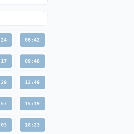
:24
06:42
:17
09:48
:29
12:49
:57
15:19
:03
18:23