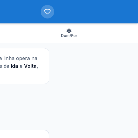
Dom/Fer
ta linha opera na
as de
Ida
e
Volta
,