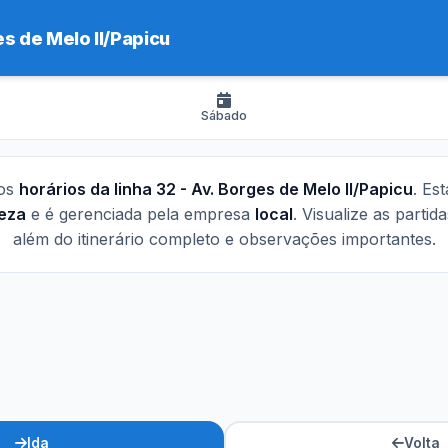
es de Melo II/Papicu
Sábado
 os
horários da linha 32 - Av. Borges de Melo II/Papicu
. Es
leza
e é gerenciada pela empresa
local
. Visualize as partid
além do itinerário completo e observações importantes.
Ida
Volta