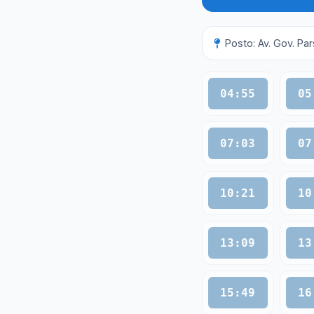
Posto: Av. Gov. Pa
04:55
05
07:03
07
10:21
10
13:09
13
15:49
16