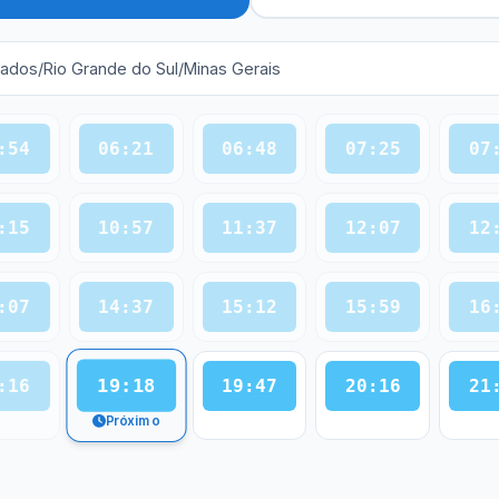
tados/Rio Grande do Sul/Minas Gerais
:54
06:21
06:48
07:25
07
:15
10:57
11:37
12:07
12
:07
14:37
15:12
15:59
16
19:18
:16
19:47
20:16
21
Próximo