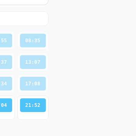
:55
08:35
:37
13:07
:34
17:08
:04
21:52