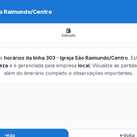
ão Raimundo/Centro
Sábado
os
horários da linha 303 - Igreja São Raimundo/Centro
. Es
leza
e é gerenciada pela empresa
local
. Visualize as partid
além do itinerário completo e observações importantes.
Ida
Volta