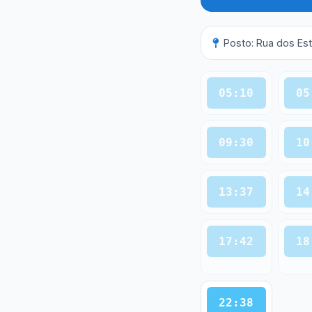
Posto: Rua dos Es
05:10
05
09:30
10
13:37
14
17:42
18
22:38