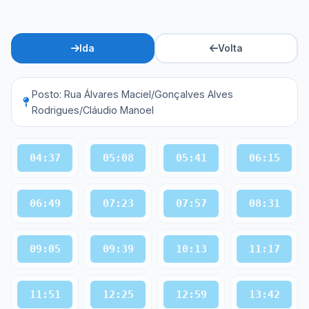
Ida
Volta
Posto: Rua Álvares Maciel/Gonçalves Alves
Rodrigues/Cláudio Manoel
04:37
05:08
05:41
06:15
06:49
07:23
07:57
08:31
09:05
09:39
10:13
11:17
11:51
12:25
12:59
13:42