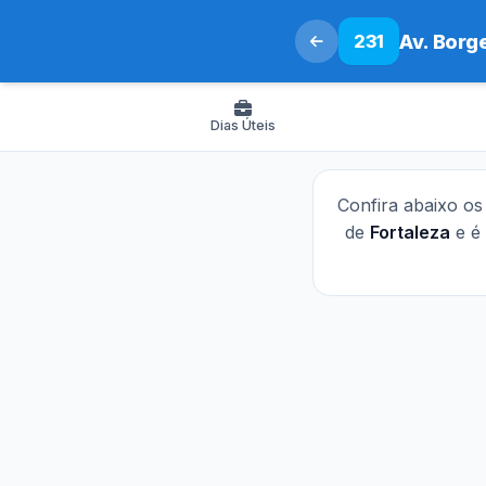
231
Av. Borge
Dias Úteis
Confira abaixo o
de
Fortaleza
e é