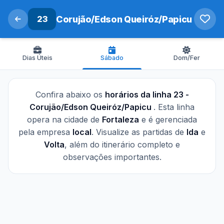
23
Corujão/Edson Queiróz/Papicu
Dias Úteis
Sábado
Dom/Fer
Confira abaixo os
horários da linha 23 -
Corujão/Edson Queiróz/Papicu
. Esta linha
opera na cidade de
Fortaleza
e é gerenciada
pela empresa
local
. Visualize as partidas de
Ida
e
Volta
, além do itinerário completo e
observações importantes.