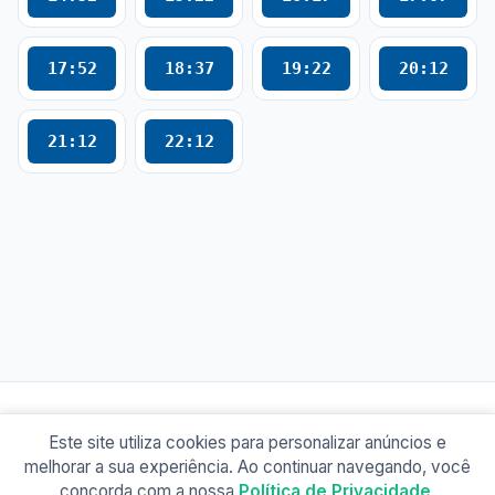
17:52
18:37
19:22
20:12
21:12
22:12
Este site utiliza cookies para personalizar anúncios e
© 2026 Busão BR
melhorar a sua experiência. Ao continuar navegando, você
Sobre
Contato
Política de Privacidade
concorda com a nossa
Política de Privacidade
.