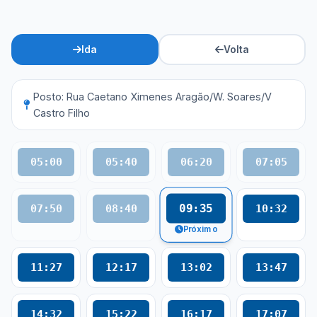
Ida
Volta
Posto: Rua Caetano Ximenes Aragão/W. Soares/V
Castro Filho
05:00
05:40
06:20
07:05
09:35
07:50
08:40
10:32
Próximo
11:27
12:17
13:02
13:47
14:32
15:22
16:17
17:07