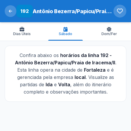
192
Antônio Bezerra/Papicu/Praia de Iracema/II
Dias Úteis
Sábado
Dom/Fer
Confira abaixo os
horários da linha 192 -
Antônio Bezerra/Papicu/Praia de Iracema/II
.
Esta linha opera na cidade de
Fortaleza
e é
gerenciada pela empresa
local
. Visualize as
partidas de
Ida
e
Volta
, além do itinerário
completo e observações importantes.