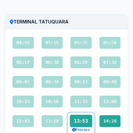
TERMINAL TATUQUARA
04:55
05:15
05:35
05:56
06:17
06:38
06:59
07:32
08:05
08:38
09:13
09:48
10:23
10:58
11:33
12:08
13:53
12:43
13:18
14:28
Próximo