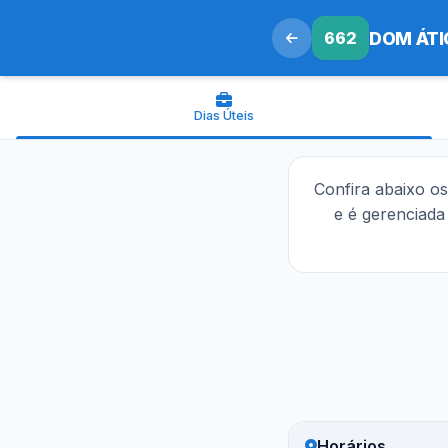
662
DOM ÁT
Dias Úteis
Confira abaixo o
e é gerenciad
Horários