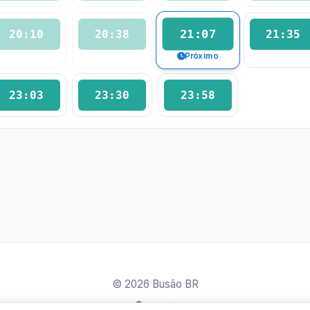
21:07
20:10
20:38
21:35
Próximo
23:03
23:30
23:58
© 2026 Busão BR
Sobre
Contato
Política de Privacidade