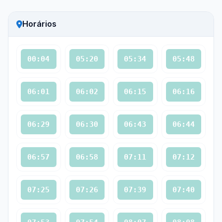
Horários
00:04
05:20
05:34
05:48
06:01
06:02
06:15
06:16
06:29
06:30
06:43
06:44
06:57
06:58
07:11
07:12
07:25
07:26
07:39
07:40