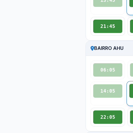
13:45
21:45
BAIRRO AHU
06:05
14:05
22:05