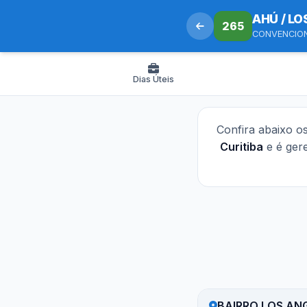
AHÚ / L
265
CONVENCIO
Dias Úteis
Confira abaixo o
Curitiba
e é ger
BAIRRO LOS AN