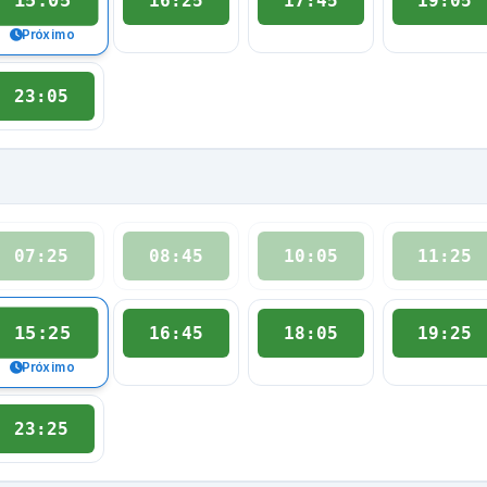
15:05
16:25
17:45
19:05
Próximo
23:05
07:25
08:45
10:05
11:25
15:25
16:45
18:05
19:25
Próximo
23:25