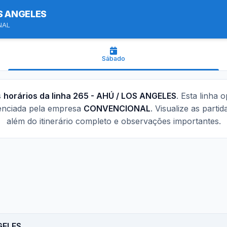
OS ANGELES
NAL
Sábado
s
horários da linha 265 - AHÚ / LOS ANGELES
. Esta linha 
enciada pela empresa
CONVENCIONAL
. Visualize as parti
além do itinerário completo e observações importantes.
GELES