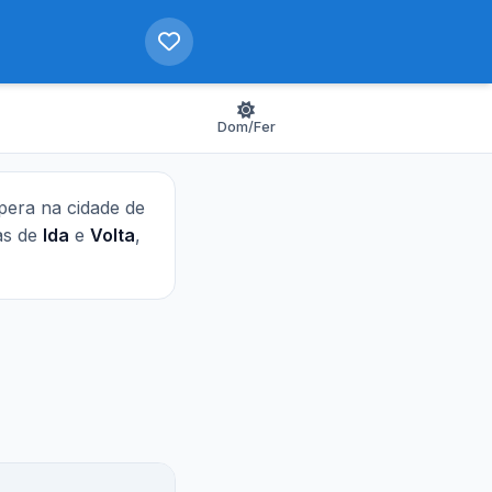
Dom/Fer
opera na cidade de
das de
Ida
e
Volta
,