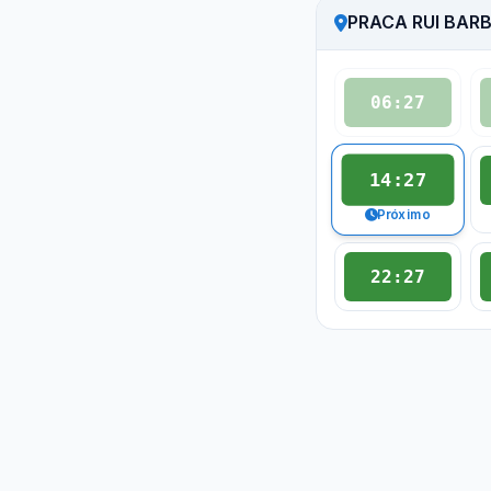
PRACA RUI BAR
06:27
14:27
Próximo
22:27