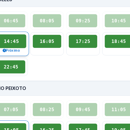
06:45
08:05
09:25
10:45
14:45
16:05
17:25
18:45
Próximo
22:45
NO PEIXOTO
07:05
08:25
09:45
11:05