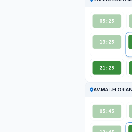
05:25
13:25
21:25
AV.MAL.FLORIA
05:45