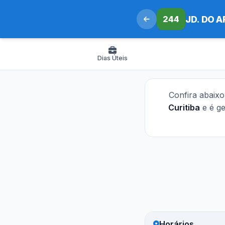
244
JD. DO 
Dias Úteis
Confira abaix
Curitiba
e é g
Horários