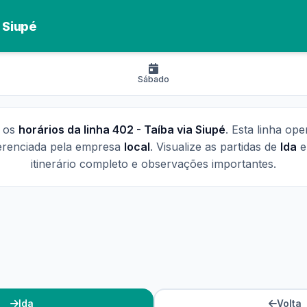
a Siupé
Sábado
o os
horários da linha 402 - Taíba via Siupé
. Esta linha op
erenciada pela empresa
local
. Visualize as partidas de
Ida
itinerário completo e observações importantes.
Ida
Volta