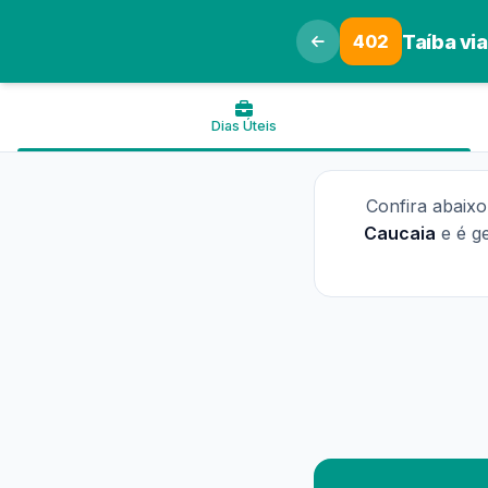
402
Taíba vi
Dias Úteis
Confira abaix
Caucaia
e é g