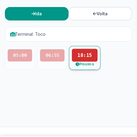
Ida
Volta
Terminal: Toco
18:15
05:00
06:55
Próximo