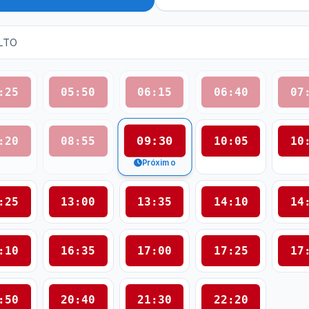
ALTO
:25
05:50
06:15
06:40
07
09:30
:20
08:55
10:05
10
Próximo
:25
13:00
13:35
14:10
14
:10
16:35
17:00
17:25
17
:50
20:40
21:30
22:20