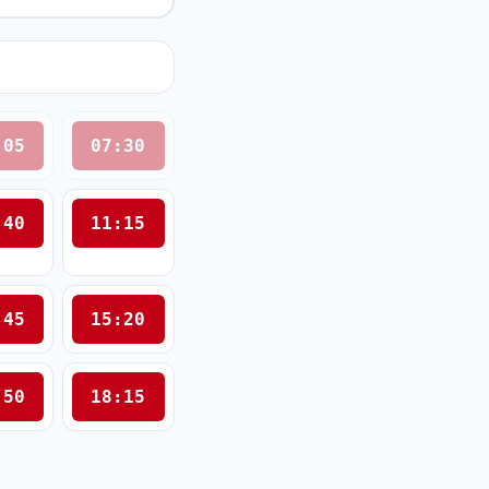
:05
07:30
:40
11:15
:45
15:20
:50
18:15