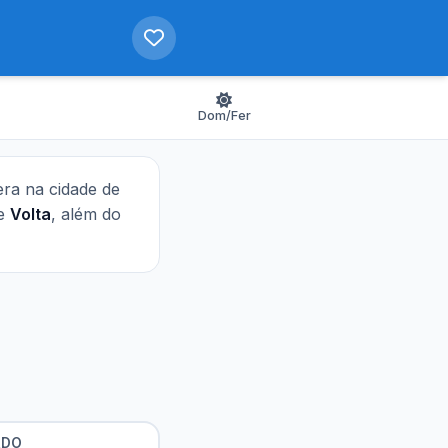
Dom/Fer
pera na cidade de
e
Volta
, além do
RDO