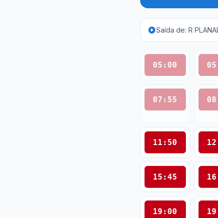
Saída de: R PLAN
05:00
05
07:55
08
11:50
12
15:45
16
19:00
19