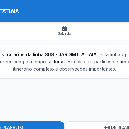
TATIAIA
Sábado
 os
horários da linha 368 - JARDIM ITATIAIA
. Esta linha o
gerenciada pela empresa
local
. Visualize as partidas de
Ida
itinerário completo e observações importantes.
R PLANALTO
R DR RICA