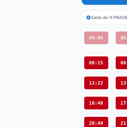
Saída de: R PIRAGI
04:45
05
08:15
08
12:22
13
16:48
17
20:49
21