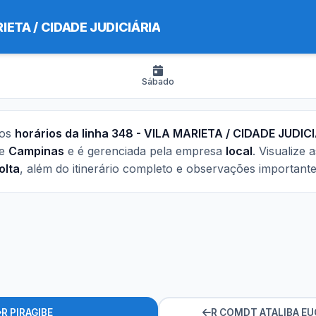
IETA / CIDADE JUDICIÁRIA
Sábado
 os
horários da linha 348 - VILA MARIETA / CIDADE JUDIC
de
Campinas
e é gerenciada pela empresa
local
. Visualize 
olta
, além do itinerário completo e observações importante
R PIRAGIBE
R COMDT ATALIBA EU