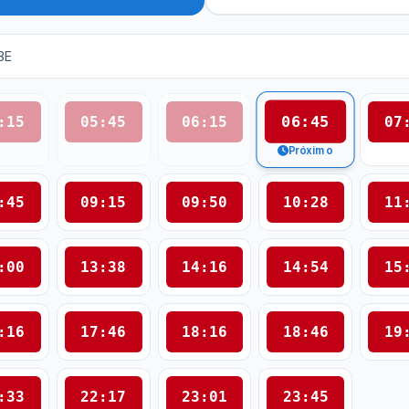
BE
06:45
:15
05:45
06:15
07
Próximo
:45
09:15
09:50
10:28
11
:00
13:38
14:16
14:54
15
:16
17:46
18:16
18:46
19
:33
22:17
23:01
23:45