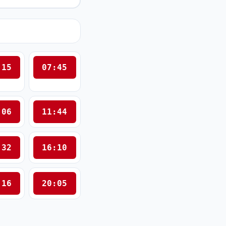
:15
07:45
:06
11:44
:32
16:10
:16
20:05