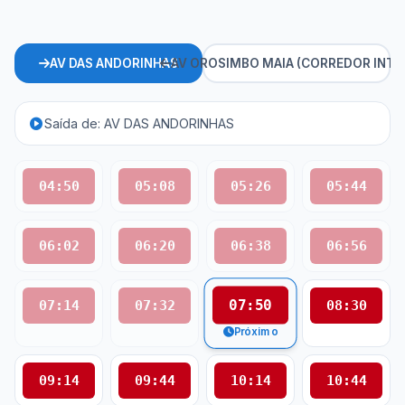
AV DAS ANDORINHAS
AV OROSIMBO MAIA (CORREDOR INTE
Saída de: AV DAS ANDORINHAS
04:50
05:08
05:26
05:44
06:02
06:20
06:38
06:56
07:50
07:14
07:32
08:30
Próximo
09:14
09:44
10:14
10:44