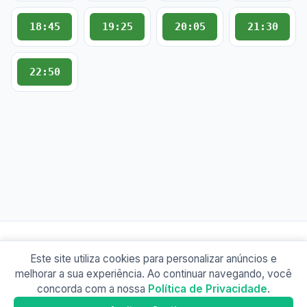
18:45
19:25
20:05
21:30
22:50
Este site utiliza cookies para personalizar anúncios e
© 2026 Busão BR
melhorar a sua experiência. Ao continuar navegando, você
Sobre
Contato
Política de Privacidade
concorda com a nossa
Política de Privacidade
.
Busão Campinas