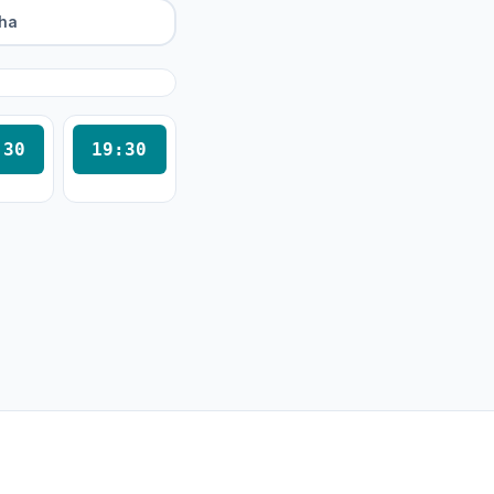
ha
:30
19:30