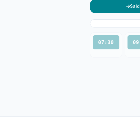
Said
07:30
09