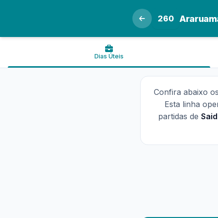
260
Araruama
Dias Úteis
Confira abaixo o
Esta linha op
partidas de
Sai