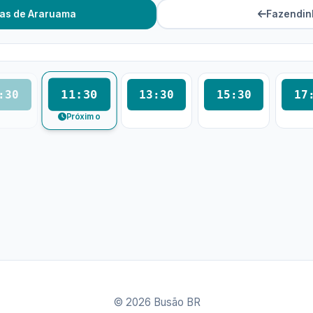
as de Araruama
Fazendin
11:30
:30
13:30
15:30
17
Próximo
© 2026 Busão BR