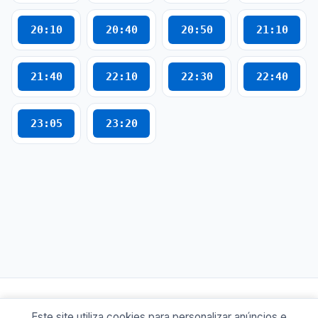
20:10
20:40
20:50
21:10
21:40
22:10
22:30
22:40
23:05
23:20
Este site utiliza cookies para personalizar anúncios e