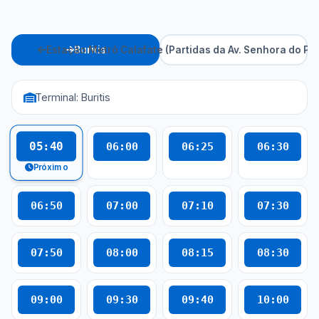
Estação Metrô Calafate (Partidas da Av. Senhora do Por
Buritis
Terminal: Buritis
05:40
06:00
06:25
06:30
Próximo
06:50
07:00
07:10
07:30
07:50
08:00
08:15
08:30
09:00
09:30
09:40
10:00