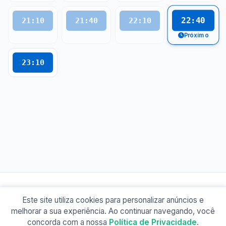
22:40
21:10
21:40
22:10
Próximo
23:10
Este site utiliza cookies para personalizar anúncios e
© 2026 Busão BR
melhorar a sua experiência. Ao continuar navegando, você
Sobre
Contato
Política de Privacidade
concorda com a nossa
Política de Privacidade
.