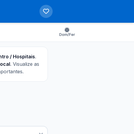
Dom/Fer
tro / Hospitais
.
local
. Visualize as
mportantes.