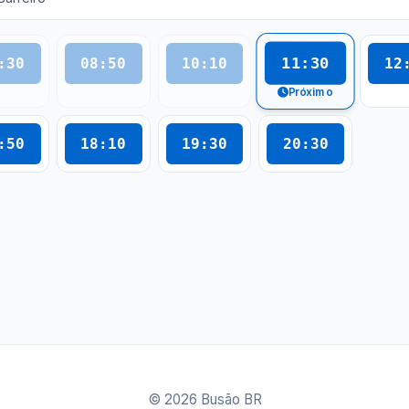
11:30
:30
08:50
10:10
12
Próximo
:50
18:10
19:30
20:30
© 2026 Busão BR