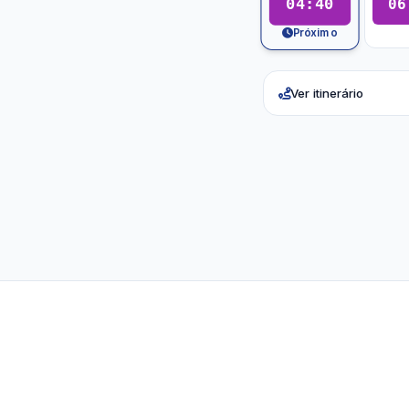
04:40
06
Próximo
Ver itinerário