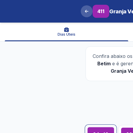
411
Granja V
Dias Úteis
Confira abaixo o
Betim
e é gere
Granja V