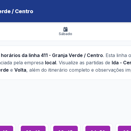
erde / Centro
Sábado
s
horários da linha 411 - Granja Verde / Centro
. Esta linha
nciada pela empresa
local
. Visualize as partidas de
Ida - Ce
erde
e
Volta
, além do itinerário completo e observações im